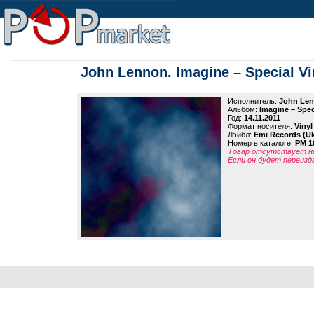
John Lennon. Imagine – Special Vin
Исполнитель:
John Le
Альбом:
Imagine – Speci
Год:
14.11.2011
Формат носителя:
Vinyl
Лэйбл:
Emi Records (U
Номер в каталоге:
PM 1
Товар отсутствует на
Если он будет переизд