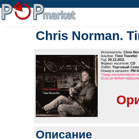
Chris Norman. Ti
Исполнитель:
Chris No
Альбом:
Time Traveller
Год:
20.12.2011
Формат носителя:
CD
Лэйбл:
Торговый Сою
Номер в каталоге:
PM 0
Товар отсутствует на
Если он будет переизд
Ори
Описание