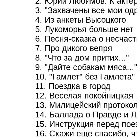
2. Юрий Любимов. К акте
3. "Захвачены все мои одр
4. Из анкеты Высоцкого
5. Лукоморья больше нет
6. Песня-сказка о несчас
7. Про дикого вепря
8. "Что за дом притих..."
9. "Дайте собакам мяса...
10. "Гамлет" без Гамлета"
11. Поездка в город
12. Веселая покойницкая
13. Милицейский протоко
14. Баллада о Правде и 
15. Инструкция перед пое
16. Скажи еще спасибо, ч