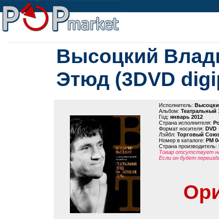
Высоцкий Влад
Этюд (3DVD digi
Исполнитель:
Высоцки
Альбом:
Театральный 
Год:
январь 2012
Страна исполнителя:
Р
Формат носителя:
DVD
Лэйбл:
Торговый Сою
Номер в каталоге:
PM 0
Страна производитель:
Товар отсутствует на
Если он будет переизд
Ори