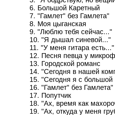
5. "Я бодрствую, но вещий
6. Большой Каретный
7. "Гамлет" без Гамлета"
8. Моя цыганская
9. "Люблю тебя сейчас..."
10. "Я дышал синевой..."
11. "У меня гитара есть..."
12. Песня певца у микро
13. Городской романс
14. "Сегодня в нашей комп
15. "Сегодня я с большой 
16. "Гамлет" без Гамлета"
17. Попутчик
18. "Ах, время как махороч
19. "Ах, откуда у меня гр