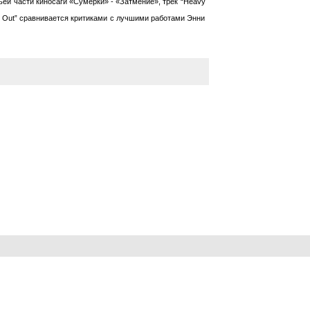
ей части киносаги «Сумерки» - «Затмение», трек “Heavy
 It Out” сравнивается критиками с лучшими работами Энни