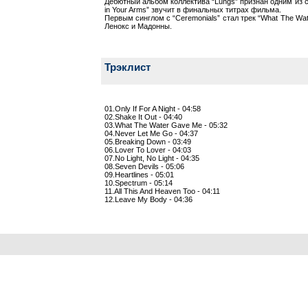
Дебютный альбом коллектива “Lungs” признан одним из 
in Your Arms” звучит в финальных титрах фильма.
Первым синглом с “Ceremonials” стал трек “What The Wat
Ленокс и Мадонны.
Трэклист
01.Only If For A Night - 04:58
02.Shake It Out - 04:40
03.What The Water Gave Me - 05:32
04.Never Let Me Go - 04:37
05.Breaking Down - 03:49
06.Lover To Lover - 04:03
07.No Light, No Light - 04:35
08.Seven Devils - 05:06
09.Heartlines - 05:01
10.Spectrum - 05:14
11.All This And Heaven Too - 04:11
12.Leave My Body - 04:36