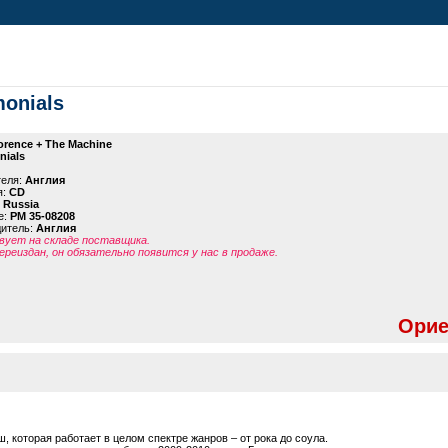
monials
orence + The Machine
nials
теля:
Англия
я:
CD
 Russia
е:
PM 35-08208
дитель:
Англия
ует на складе поставщика.
ереиздан, он обязательно появится у нас в продаже.
Орие
, которая работает в целом спектре жанров – от рока до соула.