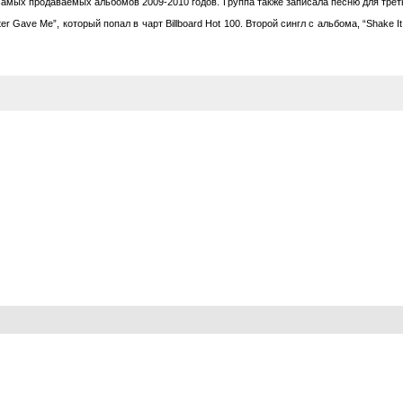
самых продаваемых альбомов 2009-2010 годов. Группа также записала песню для треть
er Gave Me”, который попал в чарт Billboard Hot 100. Второй сингл с альбома, “Shake