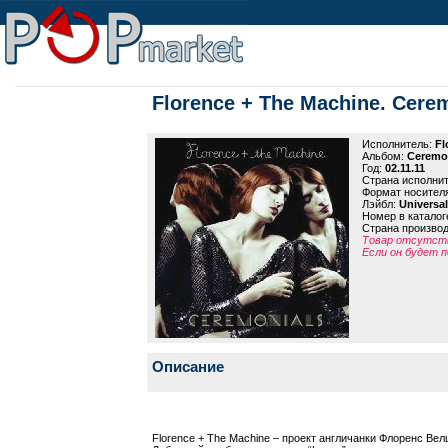
Florence + The Machine. Cere
Исполнитель:
Fl
Альбом:
Ceremo
Год:
02.11.11
Страна исполни
Формат носител
Лэйбл:
Universal
Номер в каталог
Страна произво
Товар отсутств
Если он будет п
Описание
Florence + The Machine – проект англичанки Флоренс Велш