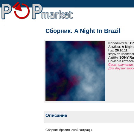
Сборник. A Night In Brazil
Исполнитель:
С
Альбом:
A Night 
Год:
26.10.11
Формат носител
Лэйбл:
SONY Ru
Номер в каталог
Срок получения 
Для других горо
Описание
Сборник бразильской эстрады