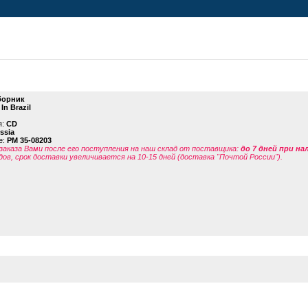
борник
In Brazil
я:
CD
ssia
е:
PM 35-08203
заказа Вами после его поступления на наш склад от поставщика
:
до 7 дней при н
дов, срок доставки увеличивается на 10-15 дней (доставка "Почтой России").