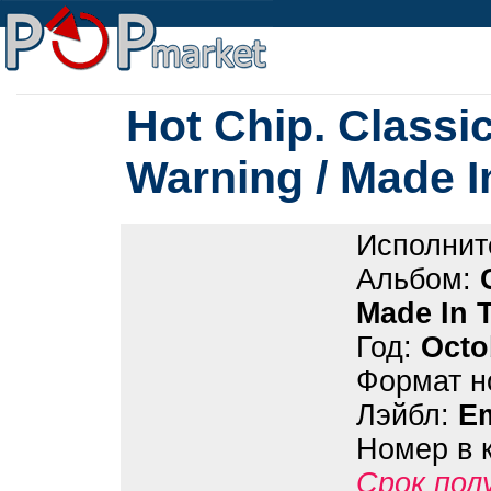
Hot Chip. Classi
Warning / Made I
Исполнит
Альбом:
Made In 
Год:
Octo
Формат н
Лэйбл:
Em
Номер в 
Срок пол