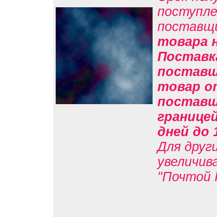
поступле
поставщ
товара н
Поставк
поставщи
товар о
поставщи
границе
дней до 
Для друг
увеличив
"Почтой 