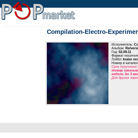
Compilation-Electro-Experimen
Исполнитель:
Co
Альбом:
Re/vers
Год:
02.09.11
Формат носител
Лэйбл:
krater re
Номер в каталог
Срок получения 
товар заказыва
недель до 3 ме
Для других горо