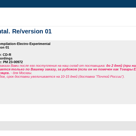
tal. Re/version 01
mpilation-Electro-Experimental
ion 01
я:
CD-R
cordings
е:
PM 23-00972
заказа Вами после его поступления на наш склад от поставщика
:
до 2 дней (при н
ется только по Вашему заказу, за рубежом (если он не помечен как Товары 
сяцев.
- для Москвы.
дов, срок доставки увеличивается на 10-15 дней (доставка "Почтой России").