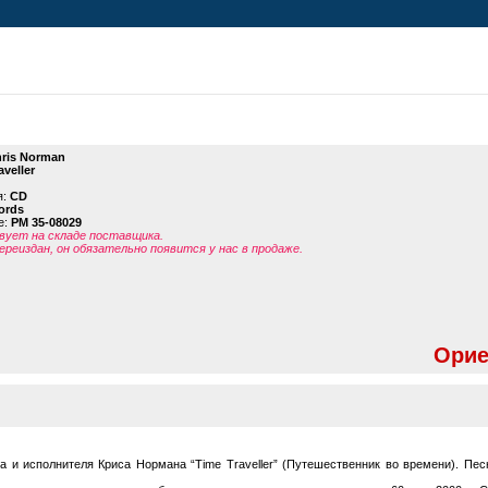
ris Norman
aveller
я:
CD
ords
е:
PM 35-08029
ует на складе поставщика.
ереиздан, он обязательно появится у нас в продаже.
Орие
 и исполнителя Криса Нормана “Time Traveller” (Путешественник во времени). Пес