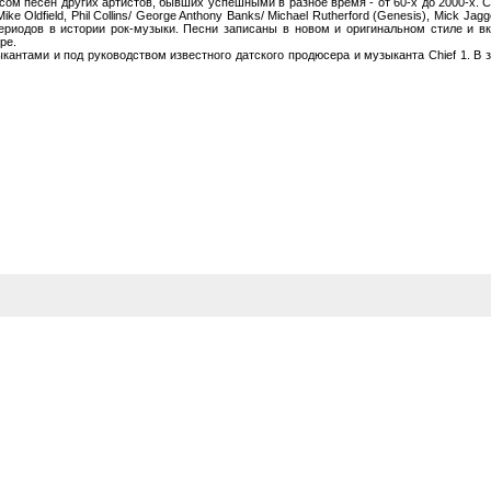
м песен других артистов, бывших успешными в разное время - от 60-х до 2000-х. Ср
ike Oldfield, Phil Collins/ George Anthony Banks/ Michael Rutherford (Genesis), Mick Jag
 периодов в истории рок-музыки. Песни записаны в новом и оригинальном стиле и в
ре.
антами и под руководством известного датского продюсера и музыканта Chief 1. В з