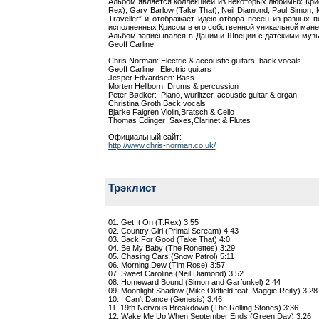
Альбом является коллекцией из некоторых любимых Крисо
Rex), Gary Barlow (Take That), Neil Diamond, Paul Simon, M
Traveller” и отображает идею отбора песен из разных
исполненных Крисом в его собственной уникальной мане
Альбом записывался в Дании и Швеции с датскими музык
Geoff Carline.
Chris Norman: Electric & accoustic guitars, back vocals
Geoff Carline: Electric guitars
Jesper Edvardsen: Bass
Morten Hellborn: Drums & percussion
Peter Bødker: Piano, wurlitzer, acoustic guitar & organ
Christina Groth Back vocals
Bjarke Falgren Violin,Bratsch & Cello
Thomas Edinger Saxes,Clarinet & Flutes
Официальный сайт:
http://www.chris-norman.co.uk/
Трэклист
01. Get It On (T.Rex) 3:55
02. Country Girl (Primal Scream) 4:43
03. Back For Good (Take That) 4:0
04. Be My Baby (The Ronettes) 3:29
05. Chasing Cars (Snow Patrol) 5:11
06. Morning Dew (Tim Rose) 3:57
07. Sweet Caroline (Neil Diamond) 3:52
08. Homeward Bound (Simon and Garfunkel) 2:44
09. Moonlight Shadow (Mike Oldfield feat. Maggie Reilly) 3:28
10. I Can't Dance (Genesis) 3:46
11. 19th Nervous Breakdown (The Rolling Stones) 3:36
12. Wake Me Up When September Ends (Green Day) 3:26