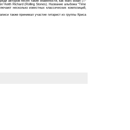
еди авторов песен такие знамености, как Marc Bolan (Т-
ger/ Keith Richard (Rolling Stones). Название альбома “Time
ключают несколько известных классических композиций,
аписи также принимал участие гитарист из группы Криса