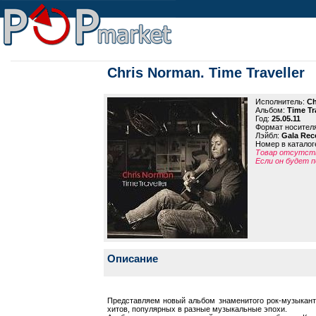
Chris Norman. Time Traveller
Исполнитель:
Ch
Альбом:
Time Tr
Год:
25.05.11
Формат носител
Лэйбл:
Gala Rec
Номер в каталог
Товар отсутств
Если он будет п
Описание
Представляем новый альбом знаменитого рок-музыканта
хитов, популярных в разные музыкальные эпохи.