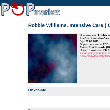
Robbie Williams. Intensive Care ( 
Исполнитель:
Robbie W
Альбом:
Intensive Care
Год:
21.03.2011
Формат носителя:
2CD
Лэйбл:
Emi Records (U
Номер в каталоге:
PM 1
Товар отсутствует на
Если он будет переизд
Описание