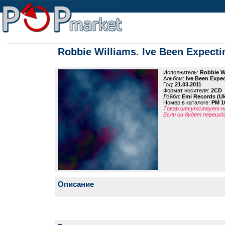
Robbie Williams. Ive Been Expecti
Исполнитель:
Robbie W
Альбом:
Ive Been Expec
Год:
21.03.2011
Формат носителя:
2CD
Лэйбл:
Emi Records (U
Номер в каталоге:
PM 1
Товар отсутствует на
Если он будет переизд
Описание