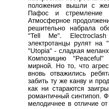
положения вышли с жел
Пафос и стремление 
Атмосферное продолжение
решительно набрала обо
"Tell Me". Electrocl
электротанцы рулят на "
"Utopia" - сладкая мелан
Композицию "Peaceful"
мирной. Но то, что агрес
вновь отважились ребя
забить ту же канву и про
как ни стараются заигры
романтичный синтипоп. Фр
мелодичнее в отличие от