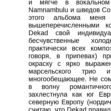
и мягче в вокальном
Namnambulu и шведов Col
этого альбома меня 
вышеперечисленными к
Dekad свой индивиду
бесчувственные хол
практически всех комп
говоря, в припевах) п
окраску с ярко выраже
марсельского трио 
многообещающее. Не сом
в волну романтичног
захлестнула как юг Евр
северную Европу (нордич
считаю, что Dekad прави