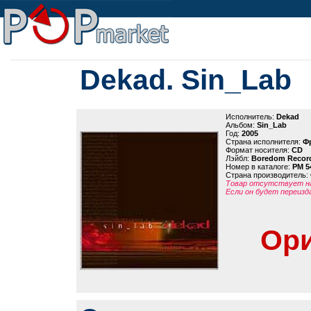
Dekad. Sin_Lab
Исполнитель:
Dekad
Альбом:
Sin_Lab
Год:
2005
Страна исполнителя:
Ф
Формат носителя:
CD
Лэйбл:
Boredom Recor
Номер в каталоге:
PM 5
Страна производитель:
Товар отсутствует на
Если он будет переизд
Ори