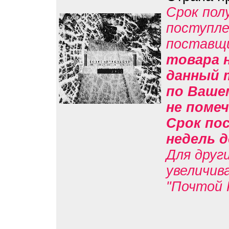
Срок пол
поступле
поставщ
товара н
данный 
по Вашем
не помеч
Срок пос
недель д
Для друг
увеличив
"Почтой 