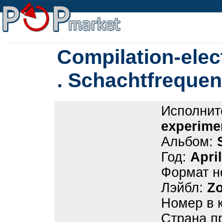
Compilation-elec
. Schachtfrequenz
Исполнит
experime
Альбом:
Год:
April
Формат н
Лэйбл:
Zo
Номер в 
Страна п