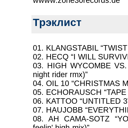
wwww.zone30records.de
Трэклист
01. KLANGSTABIL “TWIS
02. HECQ “I WILL SURVI
03. HIGH WYCOMBE VS. 
night rider rmx)”
04. OIL 10 “CHRISTMAS MA
05. ECHORAUSCH “TAPE 347
06. KATTOO “UNTITLED 3
07. HAUJOBB “EVERYTHING (
08. AH CAMA-SOTZ “YO
feelin' high-mix)”