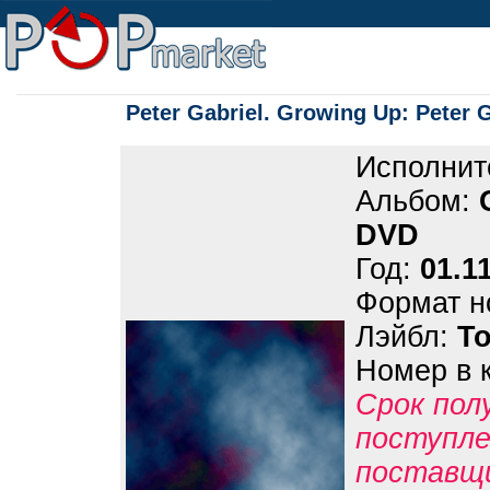
Peter Gabriel. Growing Up: Peter 
Исполнит
Альбом:
DVD
Год:
01.1
Формат н
Лэйбл:
Т
Номер в 
Срок пол
поступле
поставщ