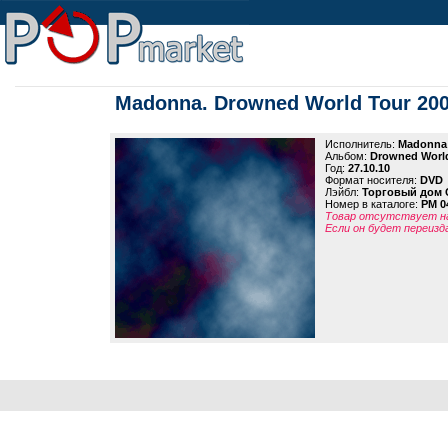
Madonna. Drowned World Tour 20
Исполнитель:
Madonna
Альбом:
Drowned World
Год:
27.10.10
Формат носителя:
DVD
Лэйбл:
Торговый дом 
Номер в каталоге:
PM 0
Товар отсутствует на
Если он будет переизд