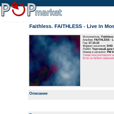
Faithless. FAITHLESS - Live In M
Исполнитель:
Faithless
Альбом:
FAITHLESS - L
Год:
27.10.10
Формат носителя:
DVD
Лэйбл:
Торговый дом 
Номер в каталоге:
PM 0
Товар отсутствует на
Если он будет переизд
Описание