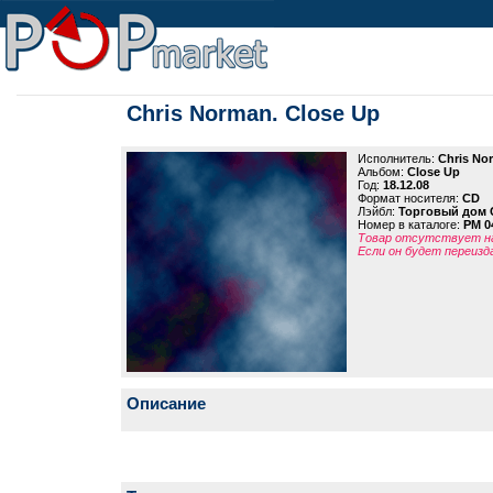
Chris Norman. Close Up
Исполнитель:
Chris No
Альбом:
Close Up
Год:
18.12.08
Формат носителя:
CD
Лэйбл:
Торговый дом 
Номер в каталоге:
PM 0
Товар отсутствует на
Если он будет переизд
Описание