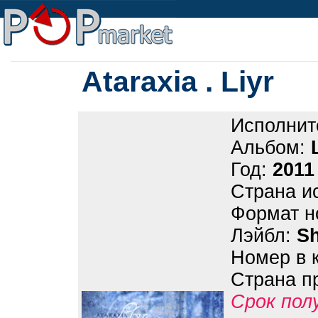
Ataraxia . Liyr
Исполнит
Альбом:
Год:
2011
Страна и
Формат н
Лэйбл:
S
Номер в 
Страна п
Срок пол