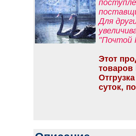
поступле
поставщ
Для друг
увеличив
"Почтой 
Этот про
товаров
Отгрузка
суток, п