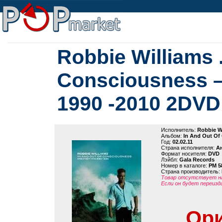
Robbie Williams 
Consciousness –
1990 -2010 2DVD
Исполнитель:
Robbie W
Альбом:
In And Out Of
Год:
02.02.11
Страна исполнителя:
А
Формат носителя:
DVD
Лэйбл:
Gala Records
Номер в каталоге:
PM 5
Страна производитель:
Товар отсутствует на
Если он будет переизд
Ори