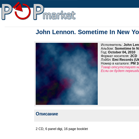
John Lennon. Sometime In New Yo
Исполнитель:
John Le
Альбом:
Sometime In N
Год:
October 04, 2010
Формат носителя:
2CD
Лэйбл:
Emi Records (U
Номер в каталоге:
PM 1
Товар отсутствует на
Если он будет переизд
Описание
2 CD, 6 panel digi, 16 page booklet