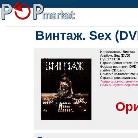
Винтаж. Sex (DV
Исполнитель:
Винтаж
Альбом:
Sex (DVD)
Год:
17.11.10
Страна исполнителя:
Р
Формат носителя:
DVD
Лэйбл:
CD Land
Номер в каталоге:
PM 5
Страна производитель:
Товар отсутствует на
Если он будет переизд
Ори