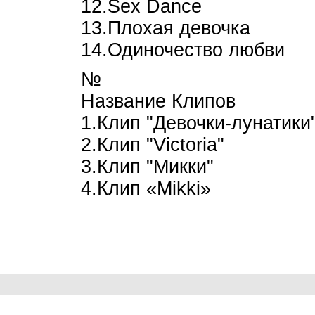
12.Sex Dance
13.Плохая девочка
14.Одиночество любви
№
Название Клипов
1.Клип "Девочки-лунатики
2.Клип "Victoria"
3.Клип "Микки"
4.Клип «Mikki»