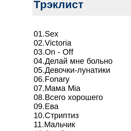
Трэклист
01.Sex
02.Victoria
03.On - Off
04.Делай мне больно
05.Девочки-лунатики
06.Fonary
07.Мама Mia
08.Всего хорошего
09.Ева
10.Стриптиз
11.Мальчик