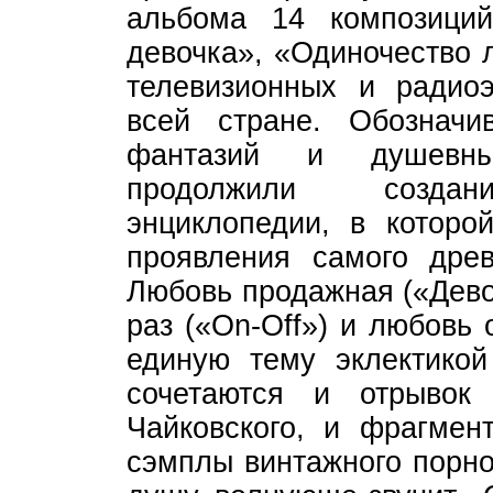
альбома 14 композици
девочка», «Одиночество 
телевизионных и радио
всей стране. Обозначи
фантазий и душевны
продолжили создани
энциклопедии, в котор
проявления самого древ
Любовь продажная («Дево
раз («On-Off») и любовь
единую тему эклектикой
сочетаются и отрывок
Чайковского, и фрагмен
сэмплы винтажного порно