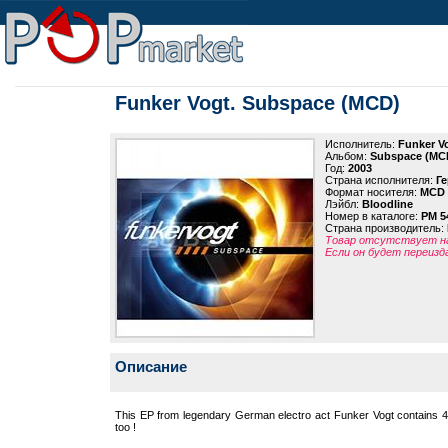
Funker Vogt. Subspace (MCD)
Исполнитель:
Funker V
Альбом:
Subspace (MC
Год:
2003
Страна исполнителя:
Г
Формат носителя:
MCD
Лэйбл:
Bloodline
Номер в каталоге:
PM 5
Страна производитель:
Товар отсутствует на
Если он будет переизд
Описание
This EP from legendary German electro act Funker Vogt contains 4 di
too !