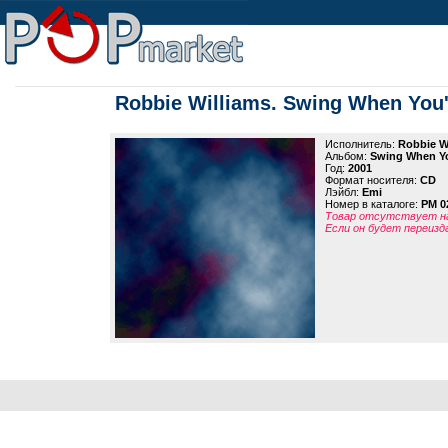
Robbie Williams. Swing When You
Исполнитель:
Robbie W
Альбом:
Swing When Y
Год:
2001
Формат носителя:
CD
Лэйбл:
Emi
Номер в каталоге:
PM 0
Товар отсутствует на
Если он будет переизд