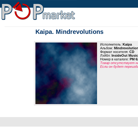
Kaipa. Mindrevolutions
Исполнитель:
Kaipa
Альбом:
Mindrevolutio
Формат носителя:
CD
Лэйбл:
InsideOut Music
Номер в каталоге:
PM 6
Товар отсутствует на
Если он будет переизд