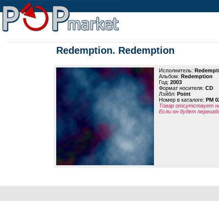
Redemption. Redemption
Исполнитель:
Redempt
Альбом:
Redemption
Год:
2003
Формат носителя:
CD
Лэйбл:
Point
Номер в каталоге:
PM 0
Товар отсутствует на
Если он будет переизд