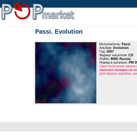
Passi. Evolution
Исполнитель:
Passi
Альбом:
Evolution
Год:
2007
Формат носителя:
CD
Лэйбл:
BMG Russia
Номер в каталоге:
PM 3
Срок получения заказа
наличие товара на 
Для других городов, ср