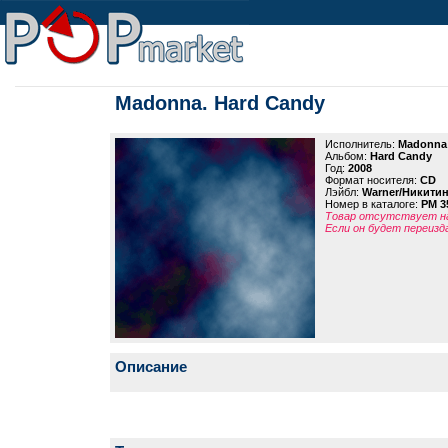
Madonna. Hard Candy
Исполнитель:
Madonna
Альбом:
Hard Candy
Год:
2008
Формат носителя:
CD
Лэйбл:
Warner/Никити
Номер в каталоге:
PM 3
Товар отсутствует на
Если он будет переизд
Описание