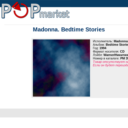
Madonna. Bedtime Stories
Исполнитель:
Madonna
Альбом:
Bedtime Stori
Год:
1994
Формат носителя:
CD
Лэйбл:
Warner/Никити
Номер в каталоге:
PM 3
Товар отсутствует на
Если он будет переизд