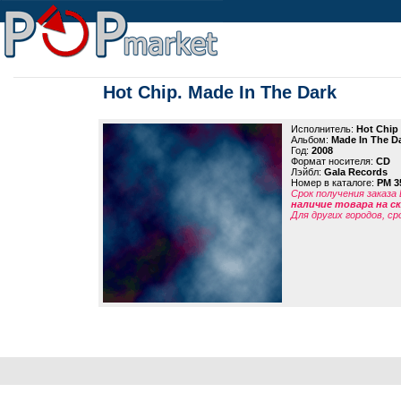
Hot Chip. Made In The Dark
Исполнитель:
Hot Chip
Альбом:
Made In The D
Год:
2008
Формат носителя:
CD
Лэйбл:
Gala Records
Номер в каталоге:
PM 3
Срок получения заказа
наличие товара на 
Для других городов, ср