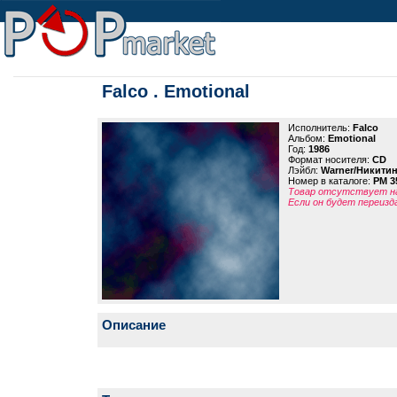
Falco . Emotional
Исполнитель:
Falco
Альбом:
Emotional
Год:
1986
Формат носителя:
CD
Лэйбл:
Warner/Никити
Номер в каталоге:
PM 3
Товар отсутствует на
Если он будет переизд
Описание