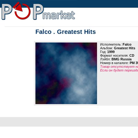
Falco . Greatest Hits
Исполнитель:
Falco
Альбом:
Greatest Hits
Год:
1999
Формат носителя:
CD
Лэйбл:
BMG Russia
Номер в каталоге:
PM 3
Товар отсутствует на
Если он будет переизд