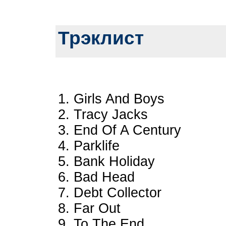
Трэклист
1. Girls And Boys
2. Tracy Jacks
3. End Of A Century
4. Parklife
5. Bank Holiday
6. Bad Head
7. Debt Collector
8. Far Out
9. To The End