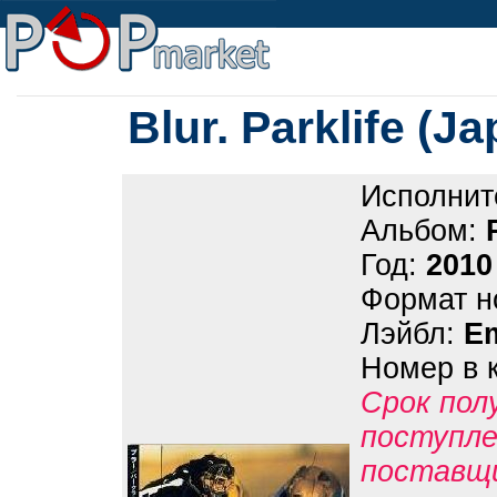
Blur. Parklife (J
Исполнит
Альбом:
Год:
2010
Формат н
Лэйбл:
Em
Номер в 
Срок пол
поступле
поставщ