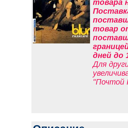
товара н
Поставк
поставщи
товар о
поставщи
границе
дней до 
Для друг
увеличив
"Почтой 