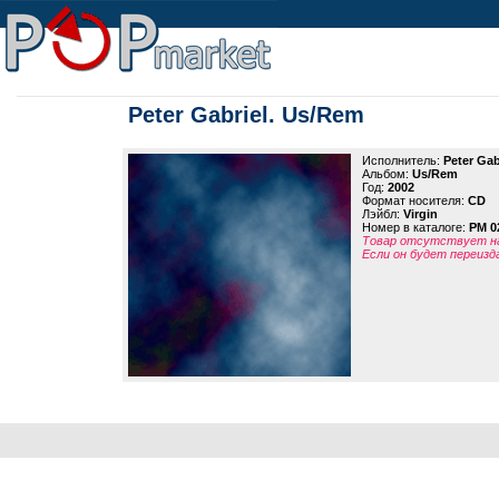
Peter Gabriel. Us/Rem
Исполнитель:
Peter Gab
Альбом:
Us/Rem
Год:
2002
Формат носителя:
CD
Лэйбл:
Virgin
Номер в каталоге:
PM 0
Товар отсутствует на
Если он будет переизд