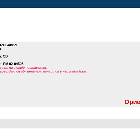
ter Gabriel
m
я:
CD
е:
PM 02-04508
ует на складе поставщика.
ереиздан, он обязательно появится у нас в продаже.
Орие