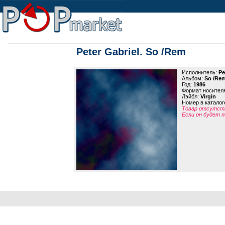
Peter Gabriel. So /Rem
Исполнитель:
Pe
Альбом:
So /Re
Год:
1986
Формат носител
Лэйбл:
Virgin
Номер в каталог
Товар отсутств
Если он будет п