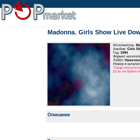
Madonna. Girls Show Live Do
Исполнитель:
M
Альбом:
Girls S
Год:
1994
Формат носител
Лэйбл:
Никитин
Номер в каталог
Товар отсутств
Если он будет п
Описание