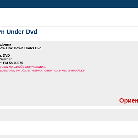
wn Under Dvd
adonna
how Live Down Under Dvd
я:
DVD
/Warner
е:
PM 58-00275
ует на складе поставщика.
ереиздан, он обязательно появится у нас в продаже.
Ориен