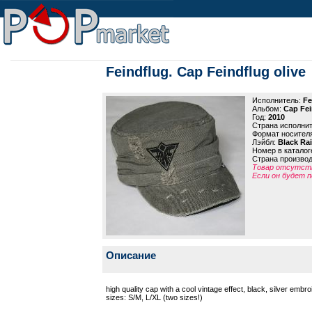
Feindflug. Cap Feindflug olive
Исполнитель:
Fe
Альбом:
Cap Fei
Год:
2010
Страна исполни
Формат носител
Лэйбл:
Black Ra
Номер в каталог
Страна произво
Товар отсутств
Если он будет п
Описание
high quality cap with a cool vintage effect, black, silver embro
sizes: S/M, L/XL (two sizes!)