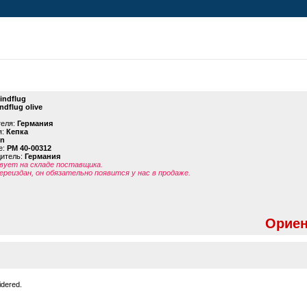
indflug
ndflug olive
теля:
Германия
я:
Кепка
in
е:
PM 40-00312
дитель:
Германия
ует на складе поставщика.
ереиздан, он обязательно появится у нас в продаже.
Ориен
idered.