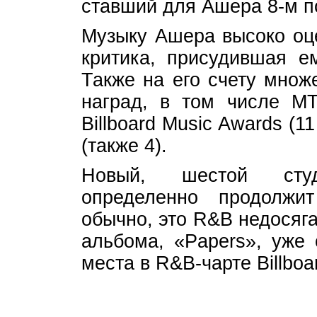
ставший для Ашера 8-м п
Музыку Ашера высоко оце
критика, присудившая е
Также на его счету множ
наград, в том числе MT
Billboard Music Awards (1
(также 4).
Новый, шестой сту
определенно продолжи
обычно, это R&B недосяга
альбома, «Papers», уже 
места в R&B-чарте Billboa