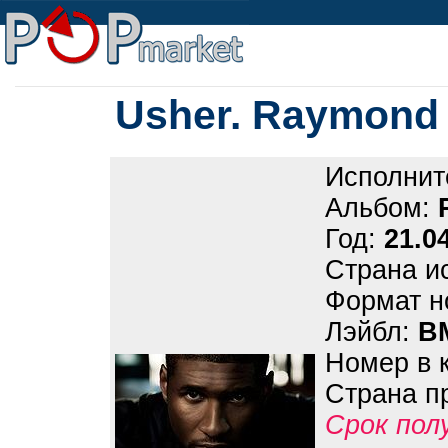
Usher. Raymond
Исполнит
Альбом:
Год:
21.0
Страна и
Формат н
Лэйбл:
B
Номер в 
Страна п
Срок пол