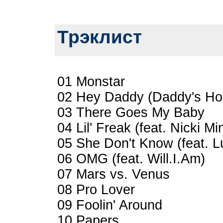
Трэклист
01 Monstar
02 Hey Daddy (Daddy's H
03 There Goes My Baby
04 Lil' Freak (feat. Nicki Mi
05 She Don't Know (feat. L
06 OMG (feat. Will.I.Am)
07 Mars vs. Venus
08 Pro Lover
09 Foolin' Around
10 Papers