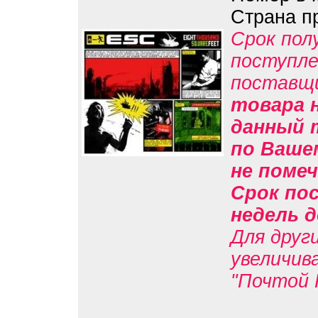
Страна п
Срок пол
поступле
поставщ
товара н
данный 
по Вашем
не помеч
Срок пос
недель д
Для друг
увеличив
"Почтой 