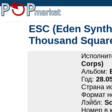
ESC (Eden Synthe
Thousand Square
Исполнит
Corps)
Альбом:
Год:
28.0
Страна и
Формат н
Лэйбл:
Sc
Номер в 