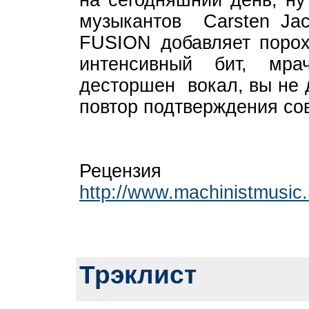
на сегодняшний день, ну
музыкантов Carsten Jace
FUSION добавляет порох
интенсивный бит, мр
десторшен вокал, вы не 
повтор подтверждения с
Рецен
http://www.machinistmusic
Трэклист