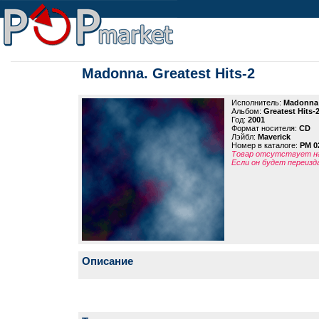
Madonna. Greatest Hits-2
Исполнитель:
Madonna
Альбом:
Greatest Hits-
Год:
2001
Формат носителя:
CD
Лэйбл:
Maverick
Номер в каталоге:
PM 0
Товар отсутствует на
Если он будет переизд
Описание