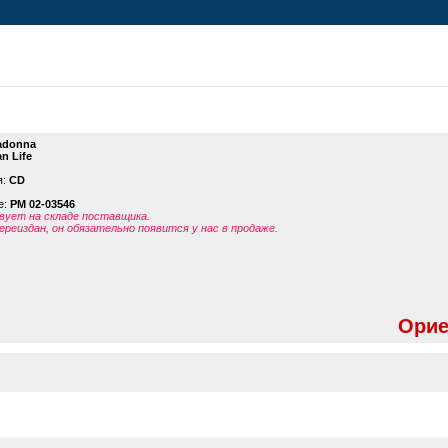
adonna
n Life
я:
CD
е:
PM 02-03546
ует на складе поставщика.
ереиздан, он обязательно появится у нас в продаже.
Орие