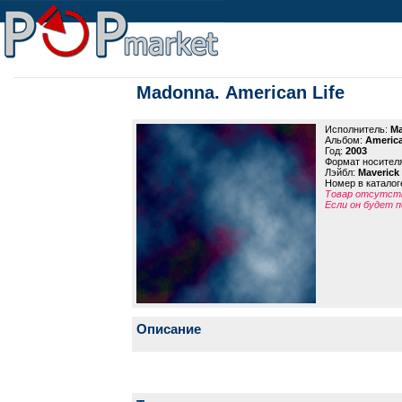
Madonna. American Life
Исполнитель:
M
Альбом:
America
Год:
2003
Формат носител
Лэйбл:
Maverick
Номер в каталог
Товар отсутств
Если он будет п
Описание