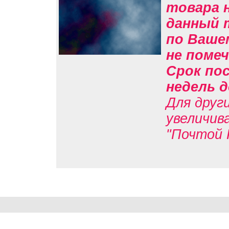
товара н
данный 
по Вашем
не помеч
Срок пос
недель д
Для друг
увеличив
"Почтой 