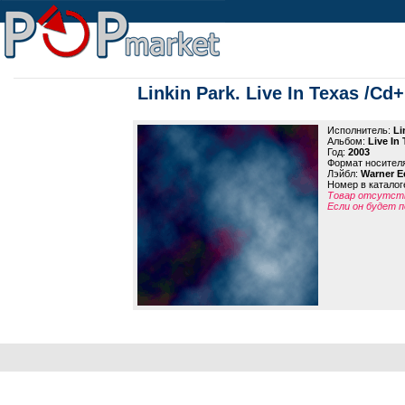
Linkin Park. Live In Texas /Cd
Исполнитель:
Li
Альбом:
Live In
Год:
2003
Формат носител
Лэйбл:
Warner E
Номер в каталог
Товар отсутств
Если он будет п