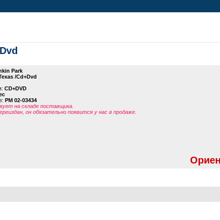
+Dvd
nkin Park
 Texas /Cd+Dvd
я:
CD+DVD
ec
е:
PM 02-03434
ует на складе поставщика.
ереиздан, он обязательно появится у нас в продаже.
Ориен