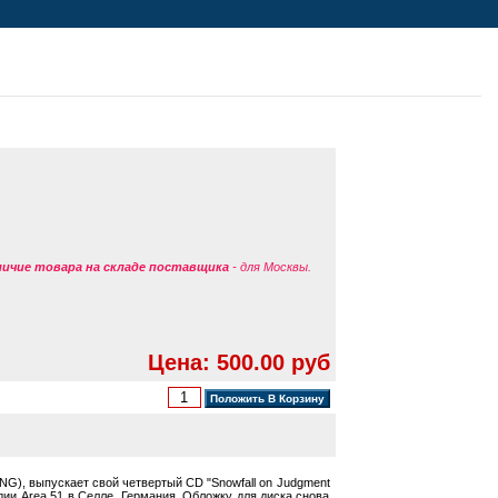
аличие товара на складе поставщика
- для Москвы.
Цена: 500.00 руб
G), выпускает свой четвертый CD "Snowfall on Judgment
и Area 51 в Селле, Германия. Обложку для диска снова