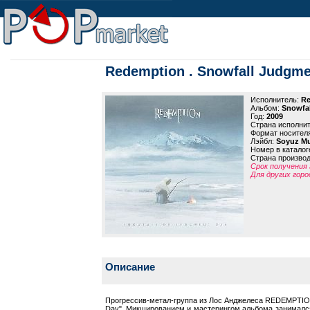
Redemption . Snowfall Judgme
Исполнитель:
Re
Альбом:
Snowfa
Год:
2009
Страна исполни
Формат носител
Лэйбл:
Soyuz Mu
Номер в каталог
Страна произво
Срок получения 
Для других горо
Описание
Прогрессив-метал-группа из Лос Анджелеса REDEMPTION,
Day". Микшированием и мастерингом альбома занимался