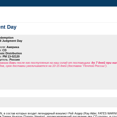
nt Day
demption
ll Judgment Day
теля:
Америка
я:
CD
sic Distribution
е:
PM 13-02120
дитель:
Россия
заказа Вами после его поступления на наш склад от поставщика
:
до 7 дней при н
дов, срок доставки увеличивается на 10-15 дней (доставка "Почтой России").
 в состав которых входит легендарный вокалист Рей Алдер (Ray Alder, FATES WARNIN
 Томми Ньютон (Tommy Newton), продюсировавший последние два CD группы, в студи