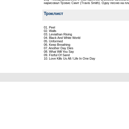
нарисовал Трэвис Смит (Travis Smith). Одну песню на
Трэклист
01. Peel
02. Walls
03. Leviathan Rising
04. Black And White World
05. Unformed
06. Keep Breathing
07. Another Day Dies
08. What Will You Say
09. Fistful Of Sand
10. Love Kills Us All / Life In One Day