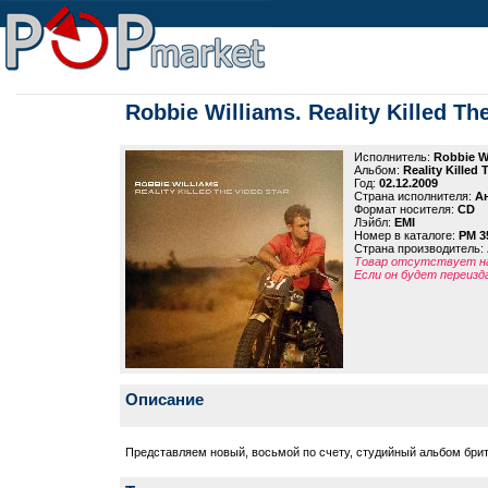
Robbie Williams. Reality Killed Th
Исполнитель:
Robbie W
Альбом:
Reality Killed 
Год:
02.12.2009
Страна исполнителя:
А
Формат носителя:
CD
Лэйбл:
EMI
Номер в каталоге:
PM 3
Страна производитель:
Товар отсутствует на
Если он будет переизд
Описание
Представляем новый, восьмой по счету, студийный альбом британс