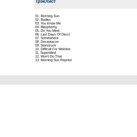
Трэклист
01. Morning Sun
02. Bodies
03. You Know Me
04. Blasphemy
05. Do You Mind
06. Last Days Of Disco
07. Somewhere
08. Deceptacon
09. Starstruck
10. Difficult For Weirdos
11. Superblind
12. Won't Do That
13. Morning Sun Reprise