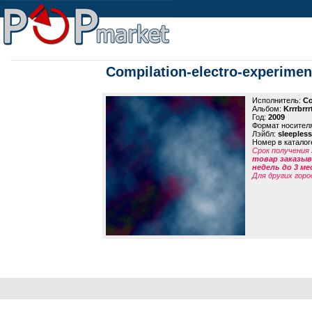
Compilation-electro-experimenta
Исполнитель:
Co
Альбом:
Krrrbrrr
Год:
2009
Формат носител
Лэйбл:
sleepless
Номер в каталог
Срок получения 
товар заказыва
недель до 3 ме
Для других горо