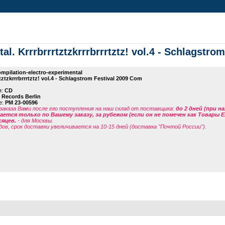
l. Krrrbrrrtztzkrrrbrrrtztz! vol.4 - Schlagstro
mpilation-electro-experimental
tztzkrrrbrrrtztz! vol.4 - Schlagstrom Festival 2009 Com
я:
CD
 Records Berlin
е:
PM 23-00596
заказа Вами после его поступления на наш склад от поставщика
:
до 2 дней (при н
ется только по Вашему заказу, за рубежом (если он не помечен как Товары 
сяцев.
- для Москвы.
дов, срок доставки увеличивается на 10-15 дней (доставка "Почтой России").