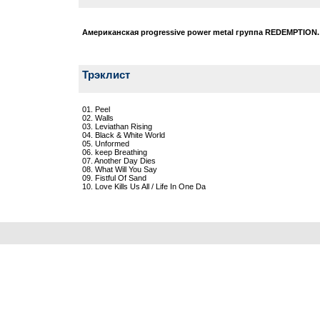
Американская progressive power metal группа REDEMPTION
Трэклист
01. Peel
02. Walls
03. Leviathan Rising
04. Black & White World
05. Unformed
06. keep Breathing
07. Another Day Dies
08. What Will You Say
09. Fistful Of Sand
10. Love Kills Us All / Life In One Da