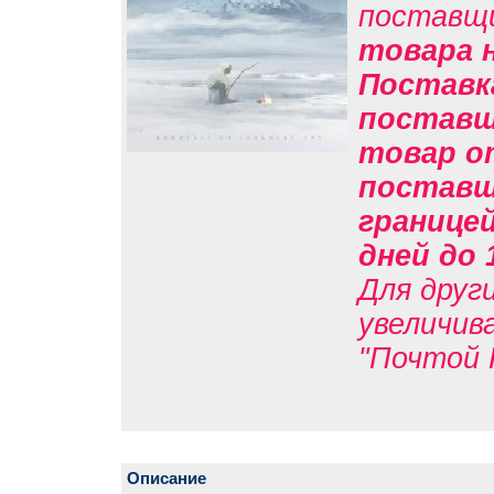
поставщ
товара н
Поставк
поставщи
товар о
поставщи
границе
дней до 
Для друг
увеличив
"Почтой 
Описание