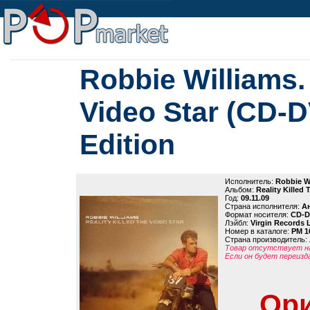
Robbie Williams. 
Video Star (CD-D
Edition
Исполнитель:
Robbie W
Альбом:
Reality Killed
Год:
09.11.09
Страна исполнителя:
А
Формат носителя:
CD-
Лэйбл:
Virgin Records 
Номер в каталоге:
PM 1
Страна производитель:
Товар отсутствует на
Если он будет переизд
Ори