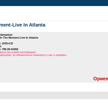
ent-Live In Atlanta
demption
In The Moment-Live In Atlanta
я:
DVD+CD
t
е:
PM 28-03459
ует на складе поставщика.
ереиздан, он обязательно появится у нас в продаже.
Ориен