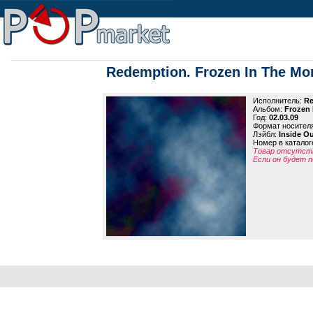
Redemption. Frozen In The Mom
Исполнитель:
Re
Альбом:
Frozen 
Год:
02.03.09
Формат носител
Лэйбл:
Inside Ou
Номер в каталог
Товар отсутств
Если он будет п