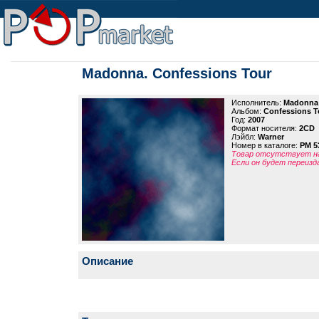
Madonna. Confessions Tour
Исполнитель:
Madonna
Альбом:
Confessions T
Год:
2007
Формат носителя:
2CD
Лэйбл:
Warner
Номер в каталоге:
PM 5
Товар отсутствует на
Если он будет переизд
Описание