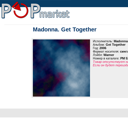
Madonna. Get Together
Исполнитель:
Madonna
Альбом:
Get Together
Год:
2006
Формат носителя:
синг
Лэйбл:
Warner
Номер в каталоге:
PM 5
Товар отсутствует на
Если он будет переизд