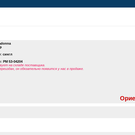
adonna
p
я:
сингл
е:
PM 53-04204
ует на складе поставщика.
ереиздан, он обязательно появится у нас в продаже.
Орие