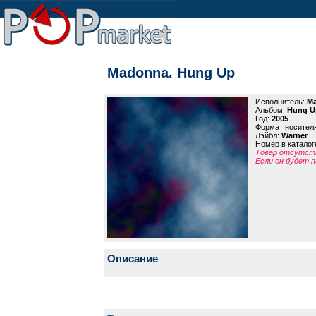
Madonna. Hung Up
Исполнитель:
M
Альбом:
Hung U
Год:
2005
Формат носител
Лэйбл:
Warner
Номер в каталог
Товар отсутств
Если он будет п
Описание